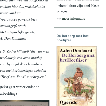
beheerd door zijn neef Krste
en kom hier dus praktisch niet
Purcov.
meer vandaan.
>>
meer informatie
Veel succes gewenst bij uw
omvangrijk werk.
Met vriendelijke groeten,
De herberg met het
A. Den Doolaard
hoefijzer
P.S. Zodra hittegolf (die van myn
werkhuisje een oven maakt)
voorby is zal ik toch proberen
een met herinneringen beladen
"Brief aan Fons" te schrijven."
(tekst gaat verder onder de
afbeelding)