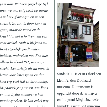
jaar aan. Wat een zorgeloze tijd,
toen we ons enig bezit op aarde
aan het lijf droegen en in een
rugzak. Zo zou ik door kunnen
gaan, maar de moed en de
kracht tot het schrijven van een
echt artikel, zoals u blijkens uw
brief eigenlijk zoudt willen
hebben, ontbreken me. Ben niet
alleen heel oud (92) maar zie
slecht. Een briefje als dit moet ik
Sinds 2011 is er in Ohrid een
letter voor letter typen en dat
klein A. den Doolaard
kost erg veel tijd en inspanning.
museum. Dit museum is
Mij hartelijke groeten aan Fons,
opgericht door de schrijver
en aan Lydia wanneer u hen
en fotograaf Misjo Juzmeski.
mocht spreken. Ik kan enkel nog
Inmiddels wordt dit museum
lopen met twee elleboogkrukken