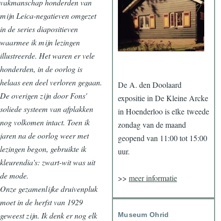
vakmanschap honderden van
mijn Leica-negatieven omgezet
in de series diapositieven
waarmee ik mijn lezingen
illustreerde. Het waren er vele
honderden, in de oorlog is
helaas een deel verloren gegaan.
De A. den Doolaard
De overigen zijn door Fons'
expositie in De Kleine Arcke
soliede systeem van afplakken
in Hoenderloo is elke tweede
nog volkomen intact. Toen ik
zondag van de maand
jaren na de oorlog weer met
geopend van 11:00 tot 15:00
lezingen begon, gebruikte ik
uur.
kleurendia's: zwart-wit was uit
de mode.
>>
meer informatie
Onze gezamenlijke druivenpluk
moet in de herfst van 1929
geweest zijn. Ik denk er nog elk
Museum Ohrid