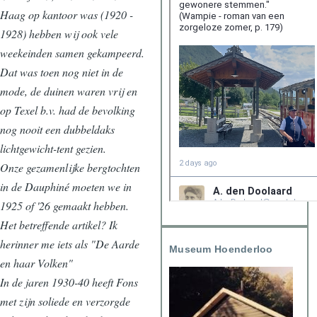
Haag op kantoor was (1920 -
1928) hebben wij ook vele
weekeinden samen gekampeerd.
Dat was toen nog niet in de
mode, de duinen waren vrij en
op Texel b.v. had de bevolking
nog nooit een dubbeldaks
lichtgewicht-tent gezien.
Onze gezamenlijke bergtochten
in de Dauphiné moeten we in
1925 of '26 gemaakt hebben.
Het betreffende artikel? Ik
herinner me iets als "De Aarde
Museum Hoenderloo
en haar Volken"
In de jaren 1930-40 heeft Fons
met zijn soliede en verzorgde