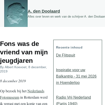
Overslaan en naar de inhoud gaan
A. den Doolaard
Alles over leven en werk van de schrijver A. den Doolaar
Fons was de
Recente inhoud
vriend van mijn
De Flitspuit
jeugdjaren
By
Albert Koevoet
, 8 december,
Inspiratie voor uw
2019
Balkantrip - 31 mei 2026
8 december 2019
in Hoenderloo
Op bezoek bij het
Nederlands
Fotomuseum
in Rotterdam werd
Radio Vrij Nederland
ik verrast met een kopie van een
(Parijs 1940)