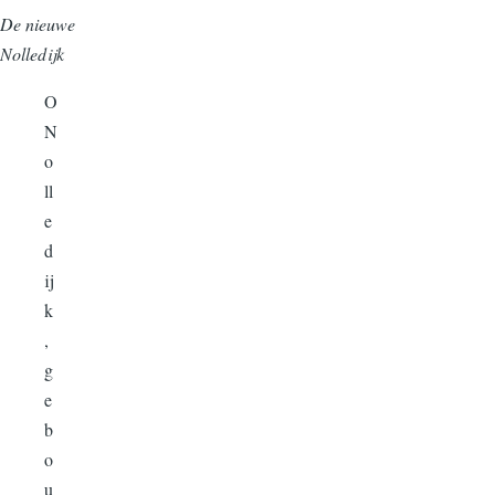
De nieuwe
Nolledijk
O
N
o
ll
e
d
ij
k
,
g
e
b
o
u