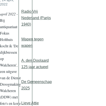
, 24 april,
2022
Radio Vrij
april 2022
-
Nederland (Parijs
Bij
1940)
antiquariaat
Fokus
Holthuis
Wapen tegen
kocht ik 'De
wapen
dijkbressen
op
A. den Doolaard
Walcheren',
125 jaar actueel
een uitgave
van de Dienst
De Gemeenschap
Droogmaking
2025
Walcheren
(DDW) met
foto's en korte
Lieve Attie