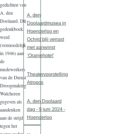
gedichten van
A. den
A. den
Doolaard. Dit
Doolaardmusea in
gedenkboek
Hoenderloo en
werd
Ochrid blij verrast
(vermoedelijk
met aanwinst
in 1946) aan
‘Oranjehotel’
de
medewerkers
Theatervoorstelling
van de Dienst
Atropos
Droogmaking
Walcheren
gegeven als
A. den Doolaard
aandenken
dag - 9 juni 2024 -
aan de strijd
Hoenderloo
tegen het
water, nadat