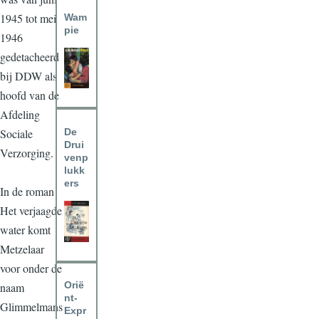
1945 tot mei
Wam
pie
1946
gedetacheerd
bij DDW als
hoofd van de
Afdeling
De
Sociale
Drui
Verzorging.
venp
lukk
ers
In de roman
Het verjaagde
water komt
Metzelaar
voor onder de
Orië
naam
nt-
Glimmelmans
Expr