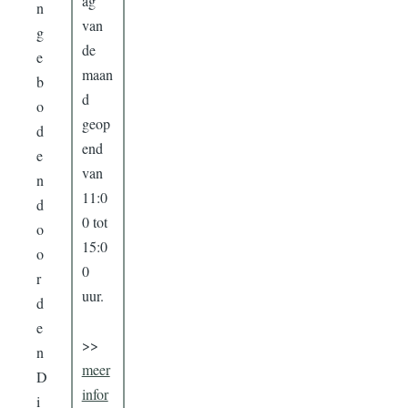
ag
n
van
g
de
e
maan
b
d
o
geop
d
end
e
van
n
11:0
d
0 tot
o
15:0
o
0
r
uur.
d
e
>>
n
meer
D
infor
i