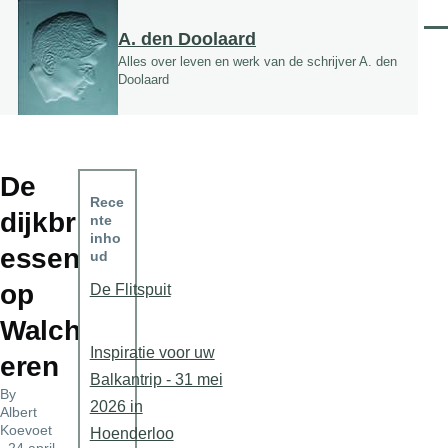
Overslaan en naar de inhoud gaan
Men
A. den Doolaard
Alles over leven en werk van de schrijver A. den
Doolaard
De
Rece
dijkbr
nte
inho
essen
ud
op
De Flitspuit
Walch
Inspiratie voor uw
eren
Balkantrip - 31 mei
By
2026 in
Albert
Koevoet
Hoenderloo