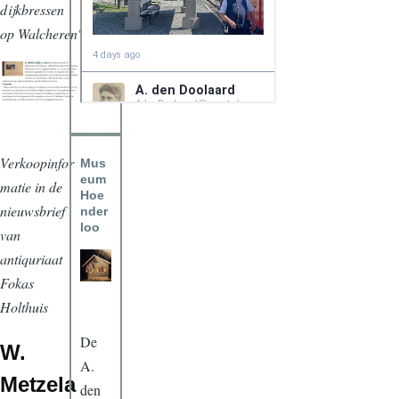
dijkbressen
op Walcheren'
Verkoopinfor
Mus
eum
matie in de
Hoe
nieuwsbrief
nder
loo
van
antiquriaat
Fokas
Holthuis
De
W.
A.
Metzela
den