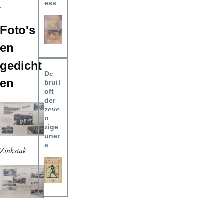
ess
.
Foto's
en
gedicht
De
en
bruil
oft
der
zeve
n
zige
uner
s
Zinkstuk