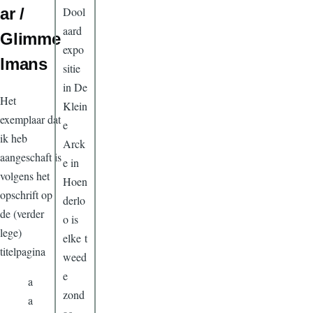
Dool
ar /
aard
Glimme
expo
lmans
sitie
in De
Het
Klein
exemplaar dat
e
ik heb
Arck
aangeschaft is
e in
volgens het
Hoen
opschrift op
derlo
de (verder
o is
lege)
elke t
titelpagina
weed
e
a
zond
a