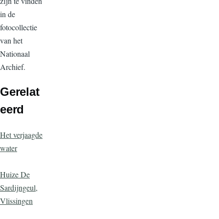
zijn te vinden
in de
fotocollectie
van het
Nationaal
Archief.
Gerelat
eerd
Het verjaagde
water
Huize De
Sardijngeul,
Vlissingen