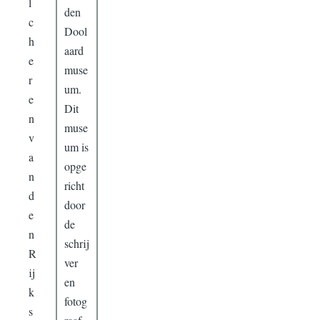
l
den
c
Dool
h
aard
e
muse
r
um.
e
Dit
n
muse
v
um is
a
opge
n
richt
d
door
e
de
n
schrij
R
ver
ij
en
k
fotog
s