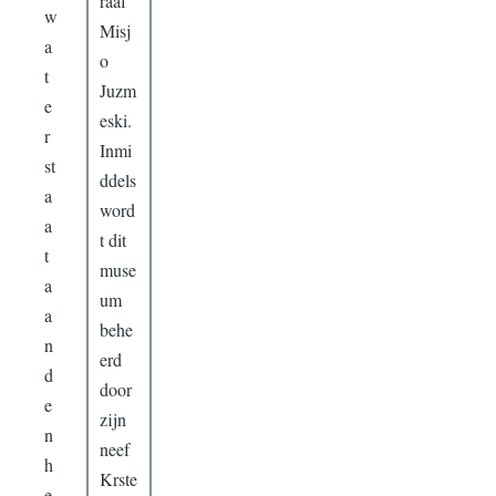
raaf
w
Misj
a
o
t
Juzm
e
eski.
r
Inmi
st
ddels
a
word
a
t dit
t
muse
a
um
a
behe
n
erd
d
door
e
zijn
n
neef
h
Krste
e