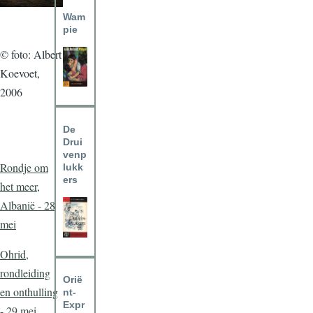
Wam
pie
© foto: Albert
Koevoet,
2006
De
Drui
venp
Rondje om
lukk
ers
het meer,
Albanië - 28
mei
Ohrid,
rondleiding
Orië
en onthulling
nt-
Expr
- 29 mei