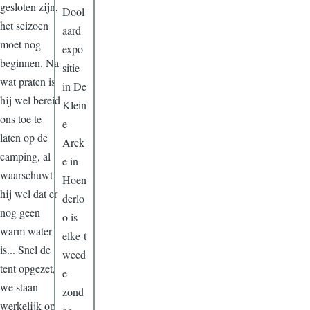
gesloten zijn,
Dool
het seizoen
aard
moet nog
expo
beginnen. Na
sitie
wat praten is
in De
hij wel bereid
Klein
ons toe te
e
laten op de
Arck
camping, al
e in
waarschuwt
Hoen
hij wel dat er
derlo
nog geen
o is
warm water
elke t
is... Snel de
weed
tent opgezet,
e
we staan
zond
werkelijk op