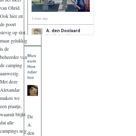
van Ohrid.
Ook hier zit
de poort
stevig op slot,
maar gelukkig
is de
Mus
beheerder van
eum
de camping
Hoe
nder
aanwezig.
loo
Met deze
Alexandar
maken we
een praatje,
waaruit blijkt
De
dat alle
A.
campings nog
den