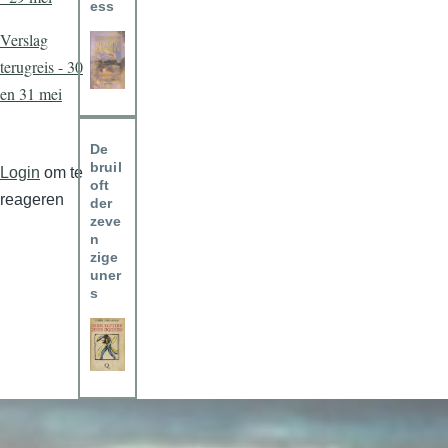
ess
Verslag
terugreis - 30
en 31 mei
De
bruil
Login
om te
oft
reageren
der
zeve
n
zige
uner
s