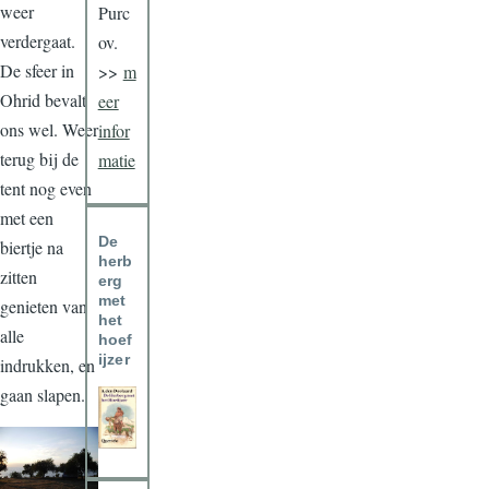
weer
Purc
verdergaat.
ov.
De sfeer in
>>
m
Ohrid bevalt
eer
ons wel. Weer
infor
terug bij de
matie
tent nog even
met een
De
biertje na
herb
zitten
erg
met
genieten van
het
alle
hoef
ijzer
indrukken, en
gaan slapen.