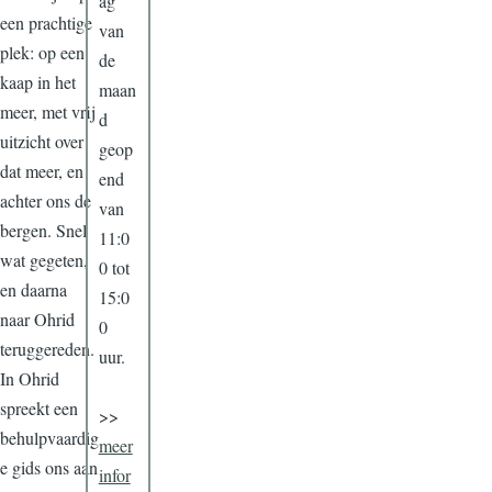
ag
een prachtige
van
plek: op een
de
kaap in het
maan
meer, met vrij
d
uitzicht over
geop
dat meer, en
end
achter ons de
van
bergen. Snel
11:0
wat gegeten,
0 tot
en daarna
15:0
naar Ohrid
0
teruggereden.
uur.
In Ohrid
spreekt een
>>
behulpvaardig
meer
e gids ons aan
infor