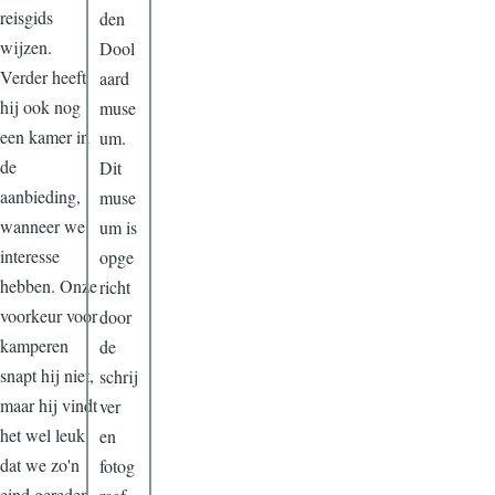
reisgids
den
wijzen.
Dool
Verder heeft
aard
hij ook nog
muse
een kamer in
um.
de
Dit
aanbieding,
muse
wanneer we
um is
interesse
opge
hebben. Onze
richt
voorkeur voor
door
kamperen
de
snapt hij niet,
schrij
maar hij vindt
ver
het wel leuk
en
dat we zo'n
fotog
eind gereden