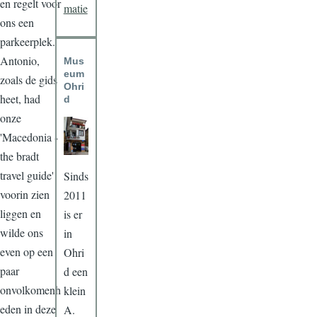
en regelt voor
matie
ons een
parkeerplek.
Antonio,
Mus
eum
zoals de gids
Ohri
heet, had
d
onze
'Macedonia -
the bradt
travel guide'
Sinds
voorin zien
2011
liggen en
is er
wilde ons
in
even op een
Ohri
paar
d een
onvolkomenh
klein
eden in deze
A.