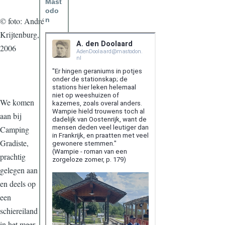
Mast
odo
© foto: André
n
Krijtenburg,
2006
We komen
aan bij
Camping
Gradiste,
prachtig
gelegen aan
en deels op
een
schiereiland
in het meer