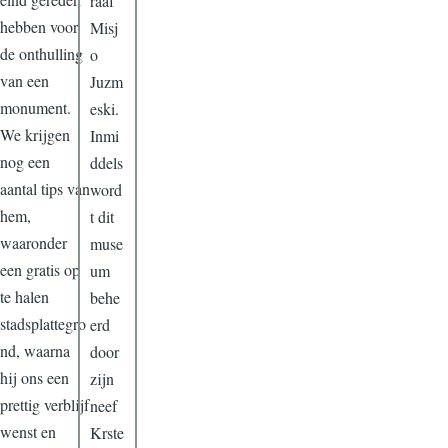
raaf
hebben voor
Misj
de onthulling
o
van een
Juzm
monument.
eski.
We krijgen
Inmi
nog een
ddels
aantal tips van
word
hem,
t dit
waaronder
muse
een gratis op
um
te halen
behe
stadsplattegro
erd
nd, waarna
door
hij ons een
zijn
prettig verblijf
neef
wenst en
Krste