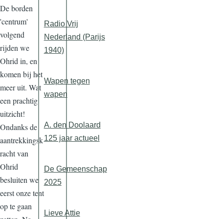
De borden
'centrum'
Radio Vrij
volgend
Nederland (Parijs
rijden we
1940)
Ohrid in, en
komen bij het
Wapen tegen
meer uit. Wat
wapen
een prachtig
uitzicht!
A. den Doolaard
Ondanks de
125 jaar actueel
aantrekkingsk
racht van
Ohrid
De Gemeenschap
besluiten we
2025
eerst onze tent
op te gaan
Lieve Attie