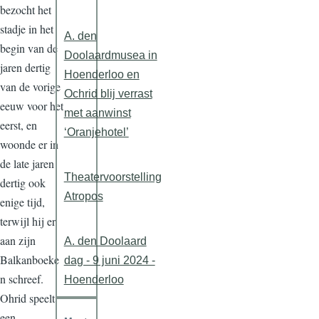
bezocht het
stadje in het
A. den
begin van de
Doolaardmusea in
jaren dertig
Hoenderloo en
van de vorige
Ochrid blij verrast
eeuw voor het
met aanwinst
eerst, en
‘Oranjehotel’
woonde er in
de late jaren
Theatervoorstelling
dertig ook
Atropos
enige tijd,
terwijl hij er
aan zijn
A. den Doolaard
Balkanboeke
dag - 9 juni 2024 -
n schreef.
Hoenderloo
Ohrid speelt
een