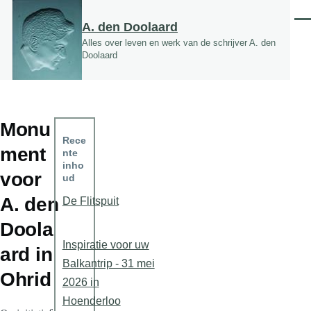
Overslaan en naar de inhoud gaan
Men
A. den Doolaard
Alles over leven en werk van de schrijver A. den
Doolaard
Monu
Rece
ment
nte
inho
voor
ud
A. den
De Flitspuit
Doola
Inspiratie voor uw
ard in
Balkantrip - 31 mei
Ohrid
2026 in
Hoenderloo