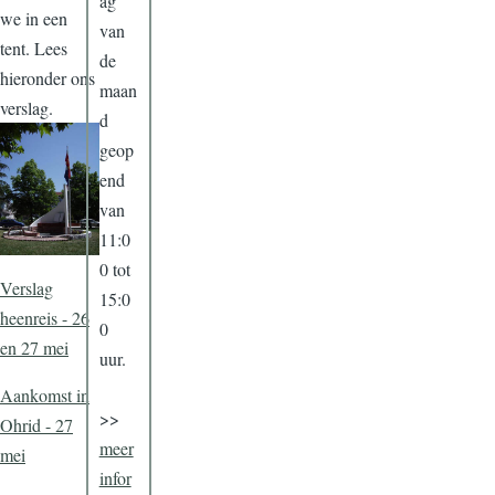
ag
we in een
van
tent. Lees
de
hieronder ons
maan
verslag.
d
geop
end
van
11:0
0 tot
Verslag
15:0
heenreis - 26
0
en 27 mei
uur.
Aankomst in
>>
Ohrid - 27
meer
mei
infor