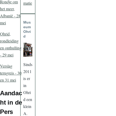
Rondje om
matie
het meer,
Albanië - 28
mei
Mus
eum
Ohri
Ohrid,
d
rondleiding
en onthulling
- 29 mei
Sinds
Verslag
2011
terugreis - 30
is er
en 31 mei
in
Aandac
Ohri
d een
ht in de
klein
Pers
A.