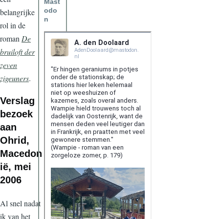
Mast
odo
belangrijke
n
rol in de
roman
De
bruiloft der
zeven
zigeuners
.
Verslag
bezoek
aan
Ohrid,
Macedon
ië, mei
2006
Al snel nadat
ik van het