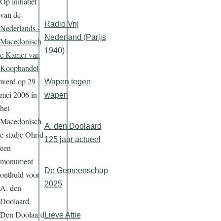
Op initiatief
van de
Radio Vrij
Nederlands -
Nederland (Parijs
Macedonisch
1940)
e Kamer van
Koophandel
werd op 29
Wapen tegen
mei 2006 in
wapen
het
Macedonisch
A. den Doolaard
e stadje Ohrid
125 jaar actueel
een
monument
De Gemeenschap
onthuld voor
2025
A. den
Doolaard.
Den Doolaard
Lieve Attie