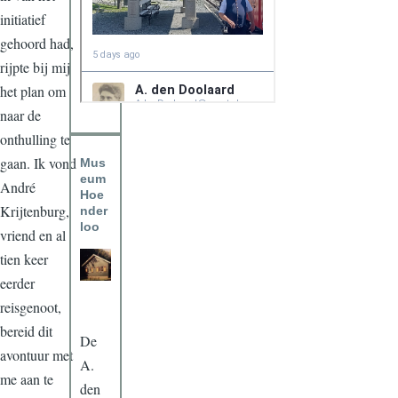
initiatief
gehoord had,
rijpte bij mij
het plan om
naar de
onthulling te
gaan. Ik vond
Mus
eum
André
Hoe
Krijtenburg,
nder
loo
vriend en al
tien keer
eerder
reisgenoot,
bereid dit
De
avontuur met
A.
me aan te
den