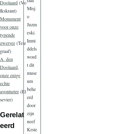
raaf
Doolaard
(Vo
Misj
lkskrant)
o
Monument
Juzm
voor onze
eski.
typende
Inmi
zwerver
(Tele
ddels
graaf)
word
A. den
t dit
Doolaard,
muse
onze enige
um
echte
behe
avonturier
(El
erd
sevier)
door
zijn
Gerelat
neef
eerd
Krste