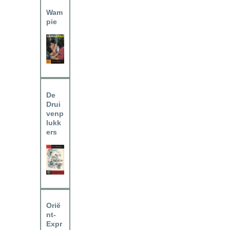
Wam
pie
De
Drui
venp
lukk
ers
Orië
nt-
Expr