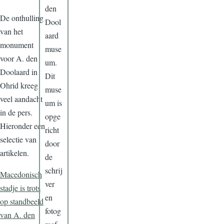
den
De onthulling
Dool
van het
aard
monument
muse
voor A. den
um.
Doolaard in
Dit
Ohrid kreeg
muse
veel aandacht
um is
in de pers.
opge
Hieronder een
richt
selectie van
door
artikelen.
de
schrij
Macedonisch
ver
stadje is trots
en
op standbeeld
fotog
van A. den