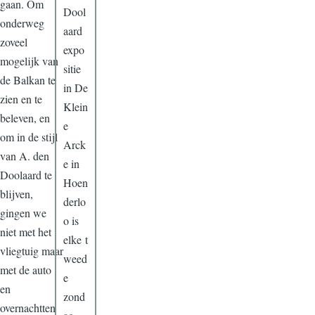
gaan. Om
Dool
onderweg
aard
zoveel
expo
mogelijk van
sitie
de Balkan te
in De
zien en te
Klein
beleven, en
e
om in de stijl
Arck
van A. den
e in
Doolaard te
Hoen
blijven,
derlo
gingen we
o is
niet met het
elke t
vliegtuig maar
weed
met de auto
e
en
zond
overnachtten