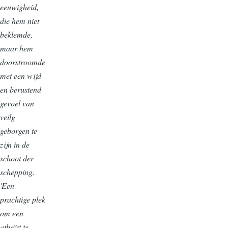
eeuwigheid,
die hem niet
beklemde,
maar hem
doorstroomde
met een wijd
en berustend
gevoel van
veilg
geborgen te
zijn in de
schoot der
schepping.
'Een
prachtige plek
om een
atheïst te