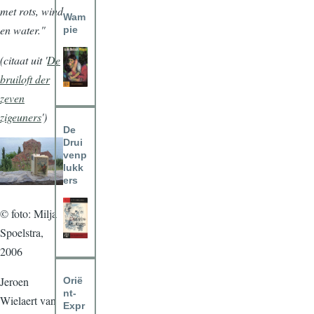
met rots, wind
Wam
en water."
pie
(citaat uit '
De
bruiloft der
zeven
zigeuners
')
De
Drui
venp
lukk
ers
© foto: Milja
Spoelstra,
2006
Jeroen
Orië
nt-
Wielaert van
Expr