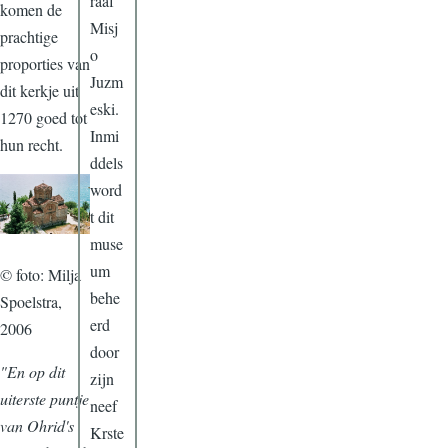
raaf
komen de
Misj
prachtige
o
proporties van
Juzm
dit kerkje uit
eski.
1270 goed tot
Inmi
hun recht.
ddels
word
t dit
muse
um
© foto: Milja
behe
Spoelstra,
erd
2006
door
"En op dit
zijn
uiterste puntje
neef
van Ohrid's
Krste