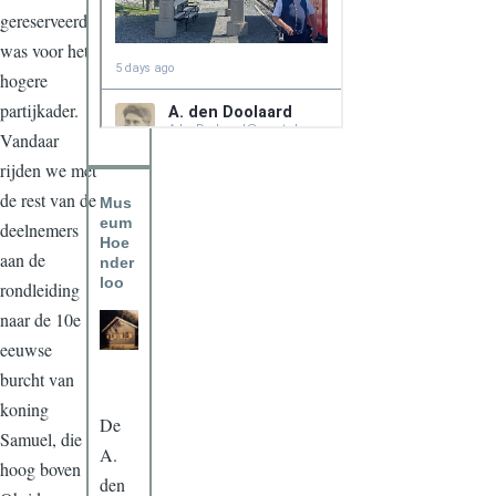
gereserveerd
was voor het
hogere
partijkader.
Vandaar
rijden we met
de rest van de
Mus
eum
deelnemers
Hoe
aan de
nder
loo
rondleiding
naar de 10e
eeuwse
burcht van
koning
De
Samuel, die
A.
hoog boven
den