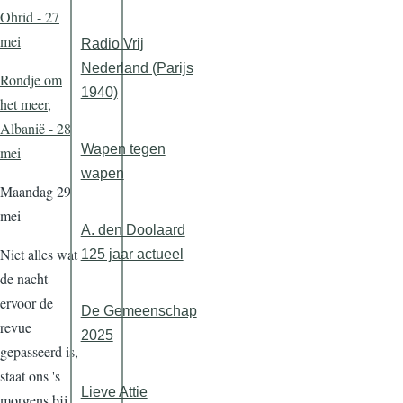
Ohrid - 27
mei
Radio Vrij
Nederland (Parijs
Rondje om
1940)
het meer,
Albanië - 28
Wapen tegen
mei
wapen
Maandag 29
mei
A. den Doolaard
Niet alles wat
125 jaar actueel
de nacht
ervoor de
De Gemeenschap
revue
2025
gepasseerd is,
staat ons 's
Lieve Attie
morgens bij