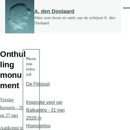
Overslaan en naar de inhoud gaan
Men
A. den Doolaard
Alles over leven en werk van de schrijver A. den
Doolaard
Onthul
Rece
ling
nte
inho
monu
ud
ment
De Flitspuit
Verslag
Inspiratie voor uw
heenreis - 26
Balkantrip - 31 mei
en 27 mei
2026 in
Hoenderloo
Aankomst in