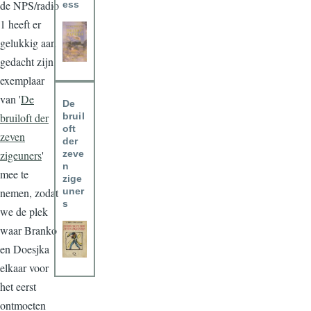
de NPS/radio
ess
1 heeft er
gelukkig aan
gedacht zijn
exemplaar
van '
De
De
bruiloft der
bruil
oft
zeven
der
zigeuners
'
zeve
n
mee te
zige
nemen, zodat
uner
s
we de plek
waar Branko
en Doesjka
elkaar voor
het eerst
ontmoeten