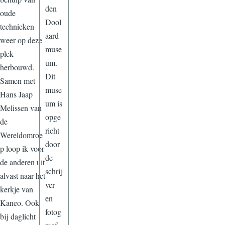
den
oude
Dool
technieken
aard
weer op deze
muse
plek
um.
herbouwd.
Dit
Samen met
muse
Hans Jaap
um is
Melissen van
opge
de
richt
Wereldomroe
door
p loop ik voor
de
de anderen uit
schrij
alvast naar het
ver
kerkje van
en
Kaneo. Ook
fotog
bij daglicht