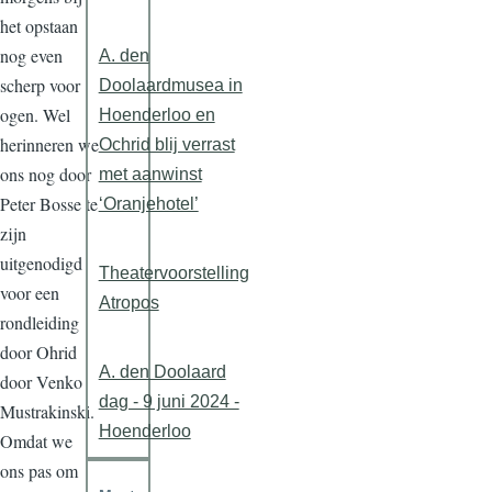
het opstaan
nog even
A. den
scherp voor
Doolaardmusea in
ogen. Wel
Hoenderloo en
herinneren we
Ochrid blij verrast
ons nog door
met aanwinst
Peter Bosse te
‘Oranjehotel’
zijn
uitgenodigd
Theatervoorstelling
voor een
Atropos
rondleiding
door Ohrid
A. den Doolaard
door Venko
dag - 9 juni 2024 -
Mustrakinski.
Hoenderloo
Omdat we
ons pas om