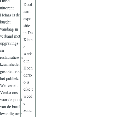
Ohrid
Dool
uittorent.
aard
Helaas is de
expo
burcht
sitie
vandaag in
in De
verband met
Klein
opgravings-
e
en
Arck
restauratiewer
e in
kzaamheden
Hoen
gesloten voor
derlo
het publiek.
o is
Wel vertelt
elke t
Venko ons
weed
voor de poort
e
van de burcht
zond
levendig over