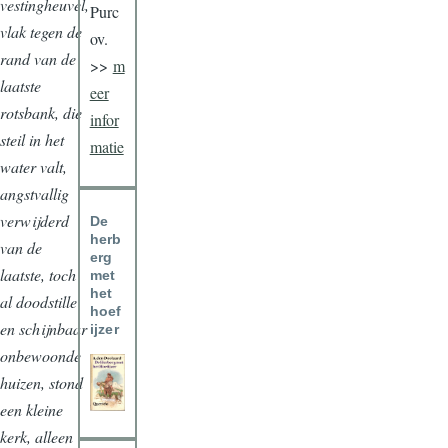
vestingheuvel,
Purc
vlak tegen de
ov.
rand van de
>>
m
laatste
eer
rotsbank, die
infor
steil in het
matie
water valt,
angstvallig
verwijderd
De
herb
van de
erg
laatste, toch
met
het
al doodstille
hoef
en schijnbaar
ijzer
onbewoonde
huizen, stond
een kleine
kerk, alleen