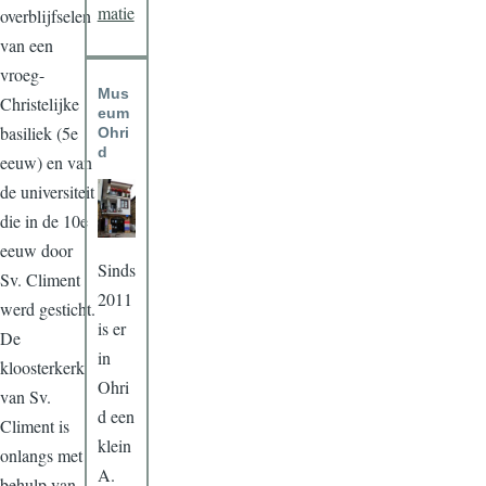
matie
overblijfselen
van een
vroeg-
Mus
Christelijke
eum
basiliek (5e
Ohri
d
eeuw) en van
de universiteit
die in de 10e
eeuw door
Sinds
Sv. Climent
2011
werd gesticht.
is er
De
in
kloosterkerk
Ohri
van Sv.
d een
Climent is
klein
onlangs met
A.
behulp van