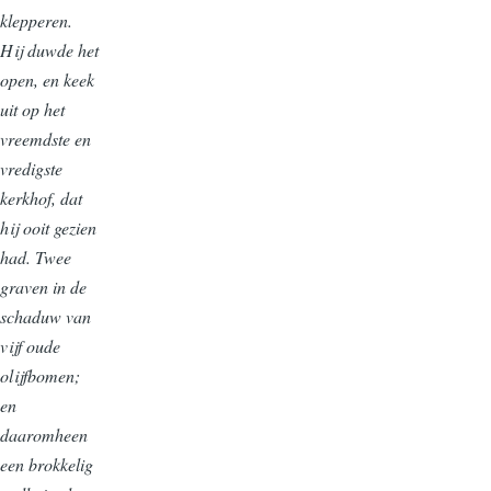
klepperen.
Hij duwde het
open, en keek
uit op het
vreemdste en
vredigste
kerkhof, dat
hij ooit gezien
had. Twee
graven in de
schaduw van
vijf oude
olijfbomen;
en
daaromheen
een brokkelig