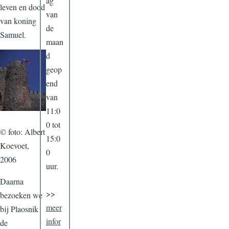
ag
leven en dood
van
van koning
de
Samuel.
maan
d
geop
end
van
11:0
0 tot
© foto: Albert
15:0
Koevoet,
0
2006
uur.
Daarna
>>
bezoeken we
meer
bij Plaosnik
infor
de