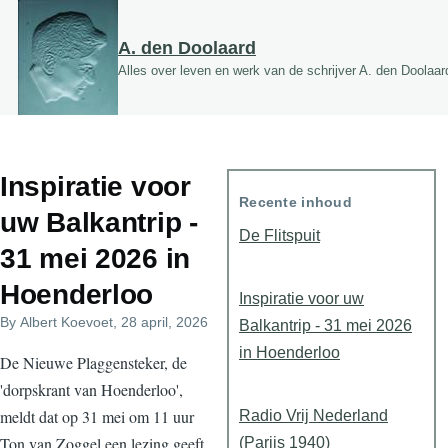
Overslaan en naar de inhoud gaan
A. den Doolaard
Alles over leven en werk van de schrijver A. den Doolaar
Inspiratie voor
Recente inhoud
uw Balkantrip -
De Flitspuit
31 mei 2026 in
Hoenderloo
Inspiratie voor uw
By
Albert Koevoet
, 28 april, 2026
Balkantrip - 31 mei 2026
in Hoenderloo
De Nieuwe Plaggensteker, de
'dorpskrant van Hoenderloo',
meldt dat op 31 mei om 11 uur
Radio Vrij Nederland
Ton van Zoggel een lezing geeft
(Parijs 1940)