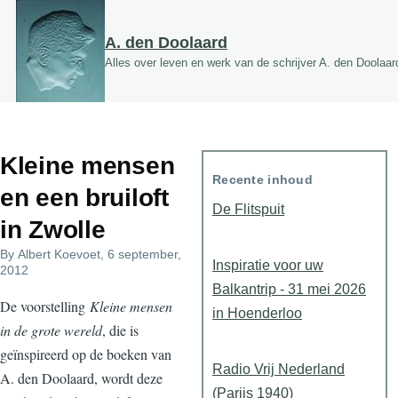
Overslaan en naar de inhoud gaan
A. den Doolaard
Alles over leven en werk van de schrijver A. den Doolaar
Kleine mensen
Recente inhoud
en een bruiloft
De Flitspuit
in Zwolle
By
Albert Koevoet
, 6 september,
Inspiratie voor uw
2012
Balkantrip - 31 mei 2026
De voorstelling
Kleine mensen
in Hoenderloo
in de grote wereld
, die is
geïnspireerd op de boeken van
Radio Vrij Nederland
A. den Doolaard, wordt deze
(Parijs 1940)