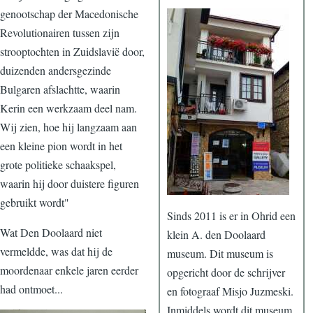
genootschap der Macedonische
Revolutionairen tussen zijn
strooptochten in Zuidslavië door,
duizenden andersgezinde
Bulgaren afslachtte, waarin
Kerin een werkzaam deel nam.
Wij zien, hoe hij langzaam aan
een kleine pion wordt in het
grote politieke schaakspel,
waarin hij door duistere figuren
gebruikt wordt"
Sinds 2011 is er in Ohrid een
Wat Den Doolaard niet
klein A. den Doolaard
vermeldde, was dat hij de
museum. Dit museum is
moordenaar enkele jaren eerder
opgericht door de schrijver
had ontmoet...
en fotograaf Misjo Juzmeski.
Inmiddels wordt dit museum