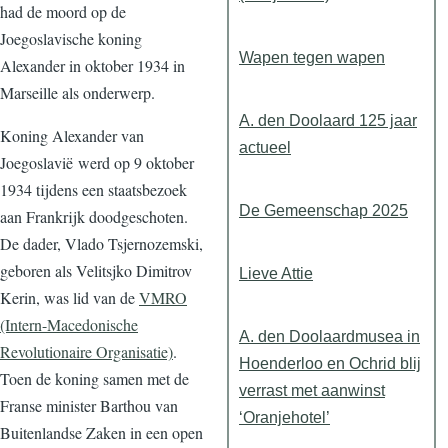
had de moord op de
Joegoslavische koning
Wapen tegen wapen
Alexander in oktober 1934 in
Marseille als onderwerp.
A. den Doolaard 125 jaar
Koning Alexander van
actueel
Joegoslavië werd op 9 oktober
1934 tijdens een staatsbezoek
De Gemeenschap 2025
aan Frankrijk doodgeschoten.
De dader, Vlado Tsjernozemski,
geboren als Velitsjko Dimitrov
Lieve Attie
Kerin, was lid van de
VMRO
(Intern-Macedonische
A. den Doolaardmusea in
Revolutionaire Organisatie)
.
Hoenderloo en Ochrid blij
Toen de koning samen met de
verrast met aanwinst
Franse minister Barthou van
‘Oranjehotel’
Buitenlandse Zaken in een open