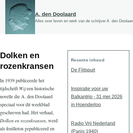
Overslaan en naar de inhoud gaan
A. den Doolaard
Alles over leven en werk van de schrijver A. den Doolaar
Dolken en
Recente inhoud
rozenkransen
De Flitspuit
In 1939 publiceerde het
tijdschrift
Wij
een historische
Inspiratie voor uw
novelle die A. den Doolaard
Balkantrip - 31 mei 2026
speciaal voor dit weekblad
in Hoenderloo
geschreven had. Het verhaal,
Dolken en rozenkransen
, werd
Radio Vrij Nederland
als feuilleton gepubliceerd en
(Parijs 1940)