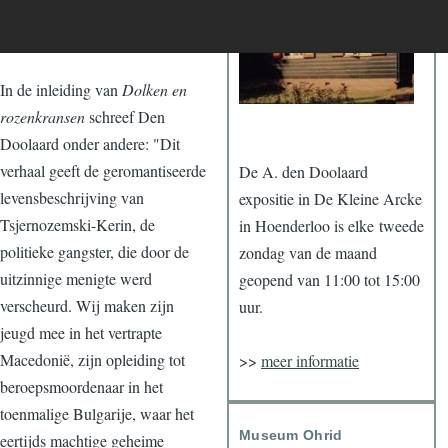
In de inleiding van
Dolken en
rozenkransen
schreef Den
Doolaard onder andere: "Dit
verhaal geeft de geromantiseerde
De A. den Doolaard
levensbeschrijving van
expositie in De Kleine Arcke
Tsjernozemski-Kerin, de
in Hoenderloo is elke tweede
politieke gangster, die door de
zondag van de maand
uitzinnige menigte werd
geopend van 11:00 tot 15:00
verscheurd. Wij maken zijn
uur.
jeugd mee in het vertrapte
Macedonië, zijn opleiding tot
>>
meer informatie
beroepsmoordenaar in het
toenmalige Bulgarije, waar het
Museum Ohrid
eertijds machtige geheime