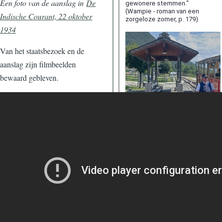
Een foto van de aanslag in
De
Indische Courant, 22 oktober
1934
Van het staatsbezoek en de
aanslag zijn filmbeelden
bewaard gebleven.
Museum Hoenderloo