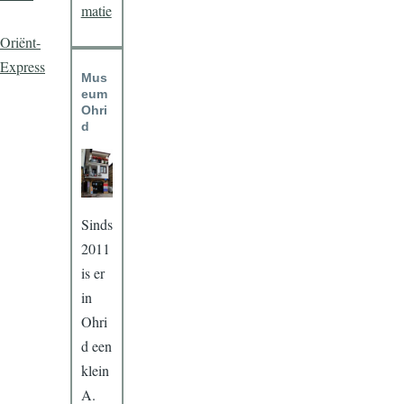
matie
Oriënt-
Express
Mus
eum
Ohri
d
Sinds
2011
is er
in
Ohri
d een
klein
A.