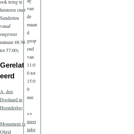
ag
ook terug te
van
luisteren (met
de
Sanderien
maan
vanaf
d
ongeveer
geop
minuut 48:30
end
tot 57:00).
van
Gerelat
11:0
0 tot
eerd
15:0
0
A. den
uur.
Doolaard in
Hoenderloo
>>
meer
Monument in
infor
Ohrid