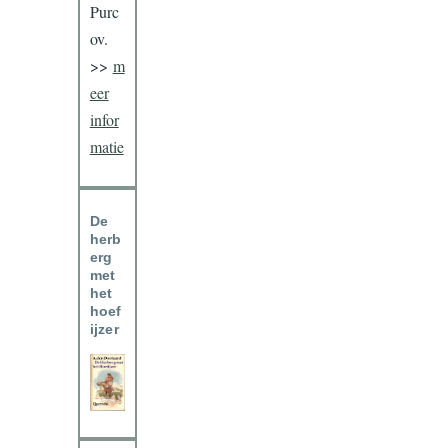
Purc
ov.
>>
m
eer
infor
matie
De
herb
erg
met
het
hoef
ijzer