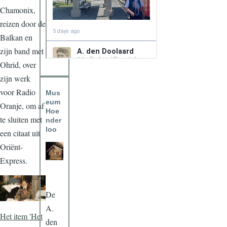
Chamonix,
reizen door de
Balkan en
zijn band met
Ohrid, over
zijn werk
voor Radio
Mus
eum
Oranje, om af
Hoe
te sluiten met
nder
loo
een citaat uit
Oriënt-
Express.
De
A.
Het item 'Het
den