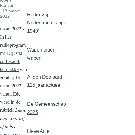
Albert
Koevoet
, 13 maart,
Radio Vrij
2022
Nederland (Parijs
maart 2022 -
1940)
In het
radioprogram
Wapen tegen
ma
Dijkstra
wapen
en Evenblij
ter plekke
van
zondag 13
A. den Doolaard
maart 2022
125 jaar actueel
vanuit Ede
werd in de
De Gemeenschap
rubriek
Litera
2025
tuur voor bij
of in het
Lieve Attie
haardvuur