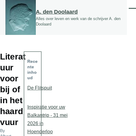
Overslaan en naar de inhoud gaan
Men
A. den Doolaard
Alles over leven en werk van de schrijver A. den
Doolaard
Literat
Rece
uur
nte
inho
voor
ud
bij of
De Flitspuit
in het
Inspiratie voor uw
haard
Balkantrip - 31 mei
vuur
2026 in
By
Hoenderloo