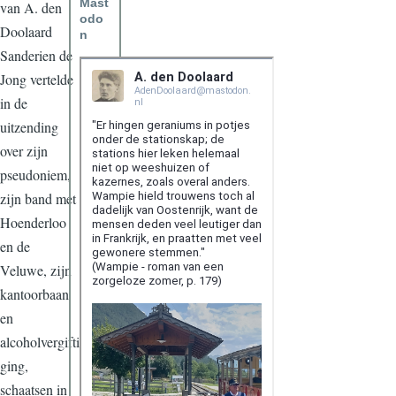
Mast
van A. den
odo
Doolaard
n
Sanderien de
Jong vertelde
in de
uitzending
over zijn
pseudoniem,
zijn band met
Hoenderloo
en de
Veluwe, zijn
kantoorbaan
en
alcoholvergifti
ging,
schaatsen in