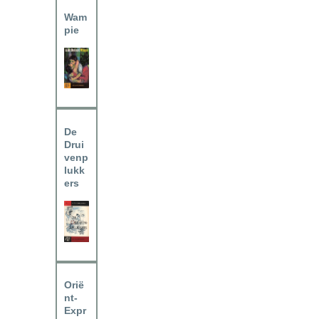
Wam
pie
De
Drui
venp
lukk
ers
Orië
nt-
Expr