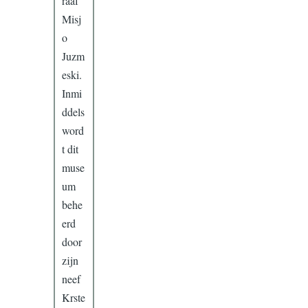
raaf
Misj
o
Juzm
eski.
Inmi
ddels
word
t dit
muse
um
behe
erd
door
zijn
neef
Krste