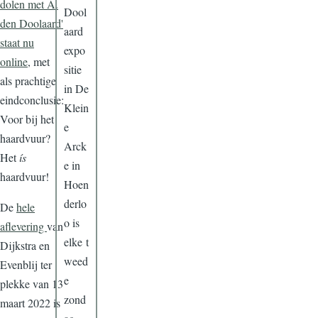
dolen met A.
Dool
den Doolaard'
aard
staat nu
expo
online
, met
sitie
als prachtige
in De
eindconclusie:
Klein
Voor bij het
e
haardvuur?
Arck
Het
ís
e in
haardvuur!
Hoen
derlo
De
hele
o is
aflevering
van
elke t
Dijkstra en
weed
Evenblij ter
e
plekke van 13
zond
maart 2022 is