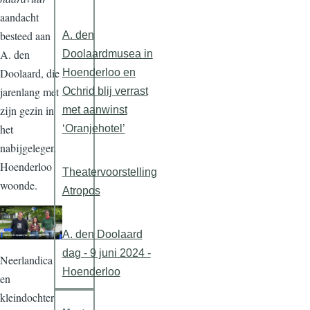
aandacht
besteed aan
A. den
A. den
Doolaardmusea in
Doolaard, die
Hoenderloo en
jarenlang met
Ochrid blij verrast
zijn gezin in
met aanwinst
het
‘Oranjehotel’
nabijgelegen
Hoenderloo
Theatervoorstelling
woonde.
Atropos
A. den Doolaard
dag - 9 juni 2024 -
Neerlandica
Hoenderloo
en
kleindochter