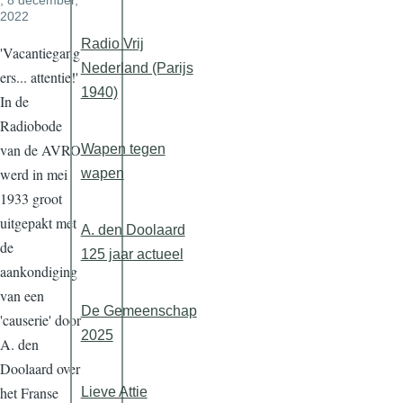
, 8 december,
2022
Radio Vrij
'Vacantiegang
Nederland (Parijs
ers... attentie!'
1940)
In de
Radiobode
van de AVRO
Wapen tegen
werd in mei
wapen
1933 groot
uitgepakt met
A. den Doolaard
de
125 jaar actueel
aankondiging
van een
De Gemeenschap
'causerie' door
2025
A. den
Doolaard over
het Franse
Lieve Attie