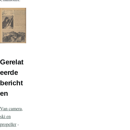
Gerelat
eerde
bericht
en
Van camera,
ski en
propeller
-