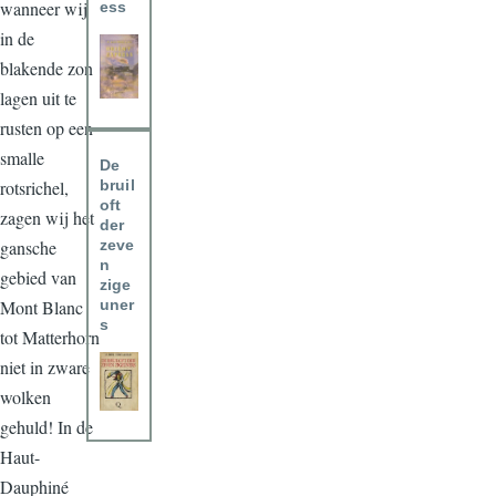
wanneer wij
ess
in de
blakende zon
lagen uit te
rusten op een
smalle
De
bruil
rotsrichel,
oft
zagen wij het
der
zeve
gansche
n
gebied van
zige
uner
Mont Blanc
s
tot Matterhorn
niet in zware
wolken
gehuld! In de
Haut-
Dauphiné