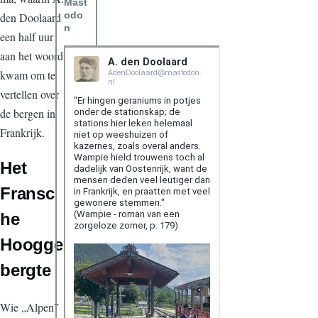
Mast
odo
den Doolaard
n
een half uur
aan het woord
kwam om te
vertellen over
de bergen in
Frankrijk.
Het
Fransc
he
Hoogge
bergte
Wie „Alpen”