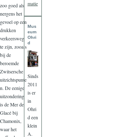
matie
zoo goed als
nergens het
gevoel op een
Mus
drukken
eum
Ohri
verkeersweg
d
te zijn, zooals
bij de
beroemde
Zwitsersche
Sinds
uitzichtspunte
2011
n. De eenige
is er
uitzondering
in
is de Mer de
Ohri
Glacé bij
d een
Chamonix,
klein
waar het
A.