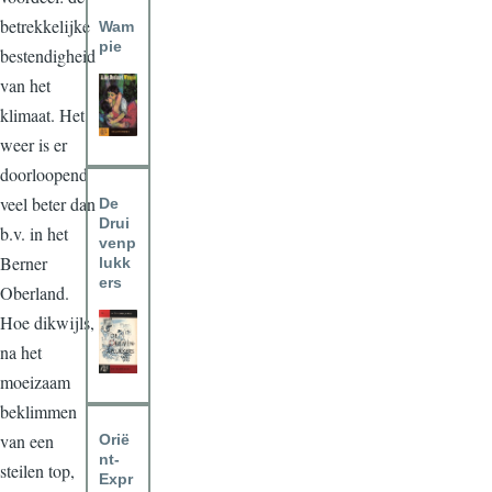
betrekkelijke
Wam
pie
bestendigheid
van het
klimaat. Het
weer is er
doorloopend
veel beter dan
De
Drui
b.v. in het
venp
Berner
lukk
ers
Oberland.
Hoe dikwijls,
na het
moeizaam
beklimmen
van een
Orië
nt-
steilen top,
Expr