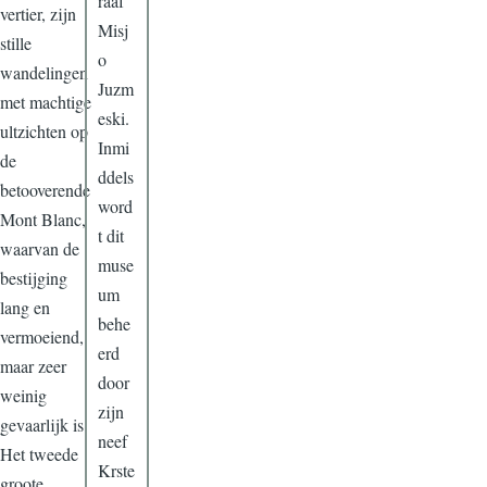
raaf
vertier, zijn
Misj
stille
o
wandelingen
Juzm
met machtige
eski.
ultzichten op
Inmi
de
ddels
betooverende
word
Mont Blanc,
t dit
waarvan de
muse
bestijging
um
lang en
behe
vermoeiend,
erd
maar zeer
door
weinig
zijn
gevaarlijk is.
neef
Het tweede
Krste
groote