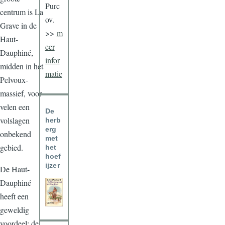
Purc
centrum is La
ov.
Grave in de
>>
m
Haut-
eer
Dauphiné,
infor
midden in het
matie
Pelvoux-
massief, voor
velen een
De
volslagen
herb
erg
onbekend
met
gebied.
het
hoef
ijzer
De Haut-
Dauphiné
heeft een
geweldig
voordeel: de