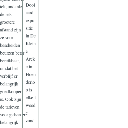
Dool
telt; ondanks
aard
de iets
expo
grootere
sitie
afstand zijn
in De
ze voor
Klein
bescheiden
e
beurzen beter
Arck
bereikbaar,
e in
omdat het
Hoen
verblijf er
derlo
belangrijk
o is
goedkooper
elke t
is. Ook zijn
weed
de tarieven
e
voor gidsen er
zond
belangrijk