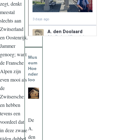
zegt, denkt
meestal
slechts aan
Zwitserland
en Oostenrijk.
Jammer
genoeg; want
Mus
de Fransche
eum
Hoe
Alpen zijn
nder
even mooi als
loo
de
Zwitsersche;
en hebben
tevens een
De
voordeel dat
A.
in deze zware
den
tijden dubbel