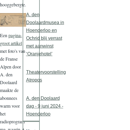
hooggebergte.
A. den
Doolaardmusea in
Hoenderloo en
Een
pagina-
Ochrid blij verrast
groot artikel
met aanwinst
met foto's van
‘Oranjehotel’
de Franse
Alpen door
Theatervoorstelling
A. den
Atropos
Doolaard
maakte de
abonnees
A. den Doolaard
warm voor
dag - 9 juni 2024 -
het
Hoenderloo
radioprogram
ma, waarin A.