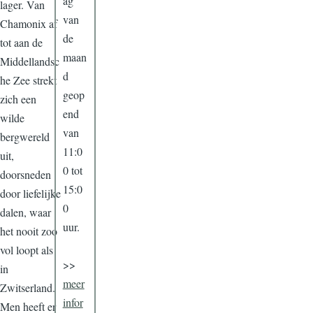
ag
lager. Van
van
Chamonix af
de
tot aan de
maan
Middellandsc
d
he Zee strekt
geop
zich een
end
wilde
van
bergwereld
11:0
uit,
0 tot
doorsneden
15:0
door liefelijke
0
dalen, waar
uur.
het nooit zoo
vol loopt als
>>
in
meer
Zwitserland.
infor
Men heeft er