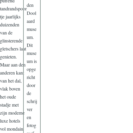
puffend
den
tandrandspoor
Dool
tje jaarlijks
aard
duizenden
muse
van de
um.
glinsterende
Dit
gletschers laat
muse
genieten.
um is
Maar aan den
opge
anderen kant
richt
van het dal,
door
vlak boven
de
het oude
schrij
stadje met
ver
zijn moderne
en
luxe hotels
fotog
vol mondain