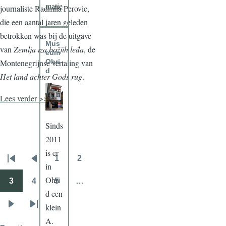
matie
journaliste Radmila Perovic,
die een aantal jaren geleden
betrokken was bij de uitgave
Mus
van
Zemlja iza božjih leđa
, de
eum
Ohri
Montenegrijnse vertaling van
d
Het land achter Gods rug
.
Lees verder >>>
Sinds
2011
is er
1
2
Paginatie
Eerste
Vorige
Pagina
Pagina
in
pagina
pagina
Ohri
3
4
5
…
Pagina
Pagina
Pagina
d een
klein
Volgende
Laatste
A.
pagina
pagina