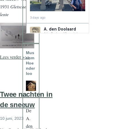
1931
Gletschertochten in de
lente
Mus
Lees verder >>>
eum
Hoe
nder
loo
Twee nachten in
de sneeuw
De
A.
10 juni, 2023
den