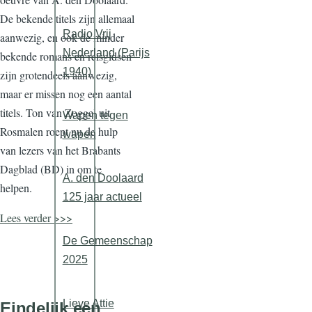
De bekende titels zijn allemaal
Radio Vrij
aanwezig, en ook de minder
Nederland (Parijs
bekende romans en reisgidsen
1940)
zijn grotendeels aanwezig,
maar er missen nog een aantal
titels. Ton van Zoggel uit
Wapen tegen
Rosmalen roept nu de hulp
wapen
van lezers van het Brabants
Dagblad (BD) in om te
A. den Doolaard
helpen.
125 jaar actueel
Lees verder >>>
De Gemeenschap
2025
Lieve Attie
Eindelijk een