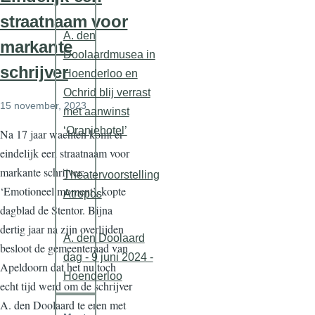
straatnaam voor
A. den
markante
Doolaardmusea in
schrijver
Hoenderloo en
Ochrid blij verrast
15 november, 2023
met aanwinst
‘Oranjehotel’
Na 17 jaar wachten komt er
eindelijk een straatnaam voor
markante schrijver:
Theatervoorstelling
‘Emotioneel moment’, kopte
Atropos
dagblad de Stentor. Bijna
dertig jaar na zijn overlijden
A. den Doolaard
besloot de gemeenteraad van
dag - 9 juni 2024 -
Apeldoorn dat het nu toch
Hoenderloo
echt tijd werd om de schrijver
A. den Doolaard te eren met