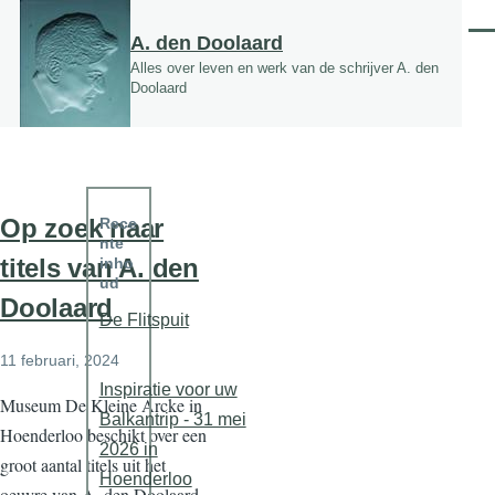
Overslaan en naar de inhoud gaan
Men
A. den Doolaard
Alles over leven en werk van de schrijver A. den
Doolaard
Op zoek naar
Rece
nte
titels van A. den
inho
ud
Doolaard
De Flitspuit
11 februari, 2024
Inspiratie voor uw
Museum De Kleine Arcke in
Balkantrip - 31 mei
Hoenderloo beschikt over een
2026 in
groot aantal titels uit het
Hoenderloo
oeuvre van A. den Doolaard.