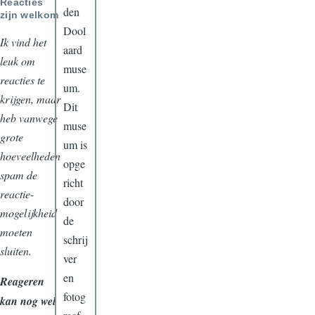
Reacties
den
zijn welkom
Dool
Ik vind het
aard
leuk om
muse
reacties te
um.
krijgen, maar
Dit
heb vanwege
muse
grote
um is
hoeveelheden
opge
spam de
richt
reactie-
door
mogelijkheid
de
moeten
schrij
sluiten.
ver
en
Reageren
fotog
kan nog wel