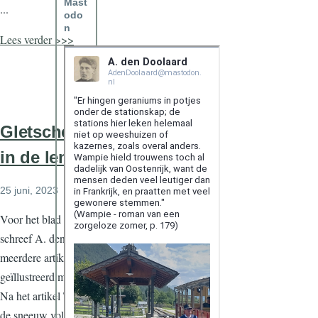
Mast
...
odo
n
Lees verder >>>
Gletschertochten
in de lente
25 juni, 2023
Voor het blad Onze Aarde
schreef A. den Doolaard
meerdere artikelen,
geïllustreerd met eigen foto's.
Na het artikel Twee nachten in
de sneeuw volgde in maart