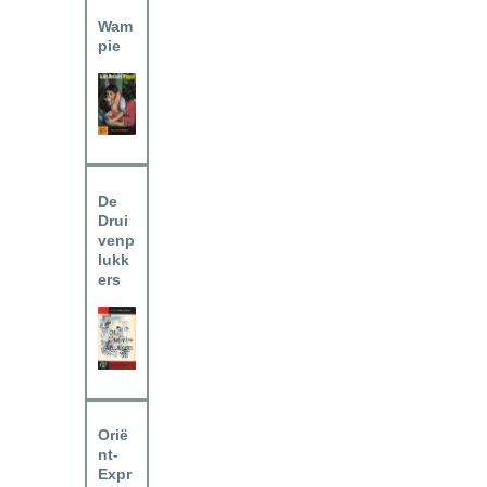
Wam
pie
De
Drui
venp
lukk
ers
Orië
nt-
Expr