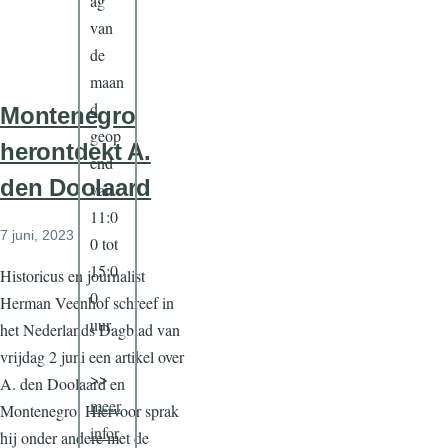
ag
van
de
maan
d
Montenegro
geop
herontdekt A.
end
den Doolaard
van
11:0
7 juni, 2023
0 tot
15:0
Historicus en journalist
0
Herman Veenhof schreef in
uur.
het Nederlands Dagblad van
vrijdag 2 juni een artikel over
>>
A. den Doolaard en
meer
Montenegro. Hiervoor sprak
infor
hij onder andere met de