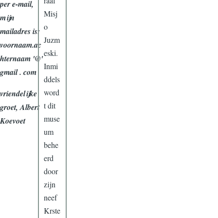
raaf
per e-mail,
Misj
mijn
o
mailadres is:
Juzm
voornaam.ac
eski.
hternaam '@'
Inmi
gmail . com
ddels
word
vriendelijke
t dit
groet, Albert
muse
Koevoet
um
behe
erd
door
zijn
neef
Krste