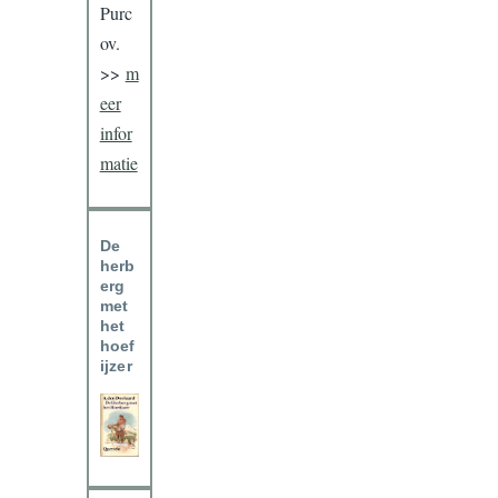
Purc
ov.
>>
m
eer
infor
matie
De
herb
erg
met
het
hoef
ijzer