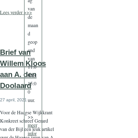
ag
van
Lees verder >>>
de
maan
d
geop
end
Brief van
van
Willem Kloos
11:0
aan A. den
0 tot
15:0
Doolaard
0
uur.
27 april, 2021
Voor de Haagse Wijkkrant
>>
Konkreet schreef Gerard
meer
van der Bijl een leuk artikel
infor
over de Haagse jaren van A.