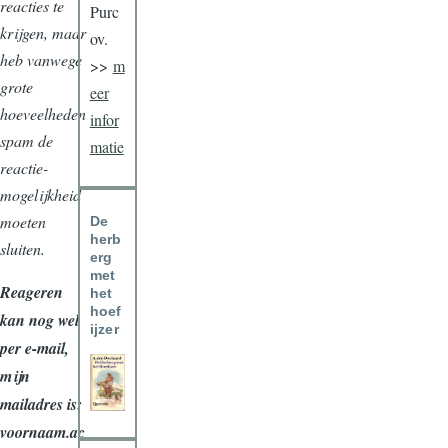
reacties te
Purc
krijgen, maar
ov.
heb vanwege
>>
m
grote
eer
hoeveelheden
infor
spam de
matie
reactie-
mogelijkheid
moeten
De
herb
sluiten.
erg
met
Reageren
het
hoef
kan nog wel
ijzer
per e-mail,
mijn
mailadres is:
voornaam.ac