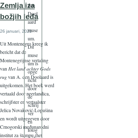
Zemlja iza
den
Dool
božjih leđa
aard
muse
26 januari, 2021
um.
Uit Montenegro kreeg ik
Dit
bericht dat de
muse
Montenegrijnse vertaling
um is
van
Het land achter Gods
opge
rug
van A. den Doolaard is
richt
uitgekomen. Het boek werd
door
vertaald door neerlandica,
de
schrijfster en vertaalster
schrij
Jelica Novaković-Lopušina
ver
en wordt uitgegeven door
en
Crnogorski međunarodni
fotog
institut za štampu (het