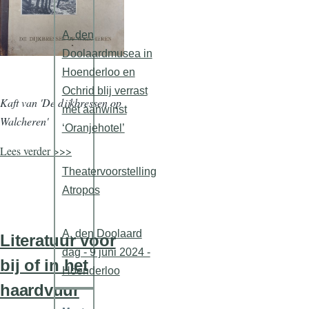
A. den
Doolaardmusea in
Hoenderloo en
Ochrid blij verrast
Kaft van 'De dijkbressen op
met aanwinst
Walcheren'
‘Oranjehotel’
Lees verder >>>
Theatervoorstelling
Atropos
A. den Doolaard
Literatuur voor
dag - 9 juni 2024 -
bij of in het
Hoenderloo
haardvuur