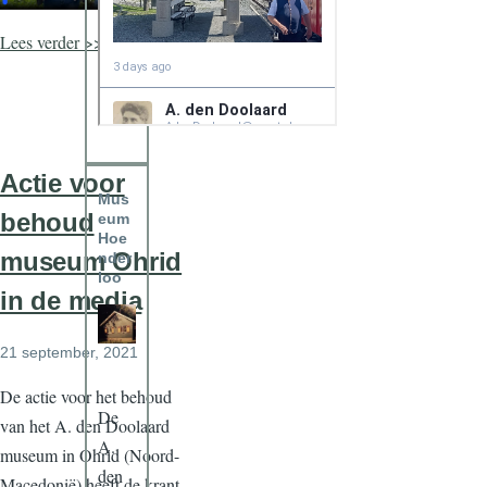
Lees verder >>>
Actie voor
Mus
behoud
eum
Hoe
museum Ohrid
nder
loo
in de media
21 september, 2021
De actie voor het behoud
De
van het A. den Doolaard
A.
museum in Ohrid (Noord-
den
Macedonië) heeft de krant