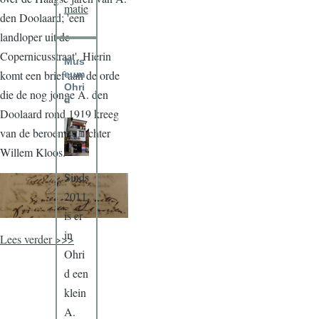
matie
den Doolaard; 'een
landloper uit de
Copernicusstraat'. Hierin
Mus
komt een brief aan de orde
eum
Ohri
die de nog jonge A. den
d
Doolaard rond 1919 kreeg
van de beroemde dichter
Willem Kloos.
Sinds
2011
is er
in
Lees verder >>>
Ohri
d een
klein
A.