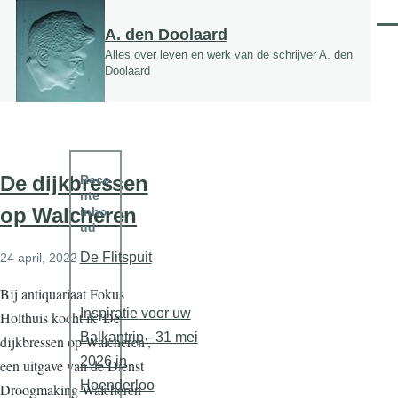
Overslaan en naar de inhoud gaan
Men
A. den Doolaard
Alles over leven en werk van de schrijver A. den
Doolaard
De dijkbressen
Rece
nte
op Walcheren
inho
ud
De Flitspuit
24 april, 2022
Bij antiquariaat Fokus
Inspiratie voor uw
Holthuis kocht ik 'De
Balkantrip - 31 mei
dijkbressen op Walcheren',
2026 in
een uitgave van de Dienst
Hoenderloo
Droogmaking Walcheren