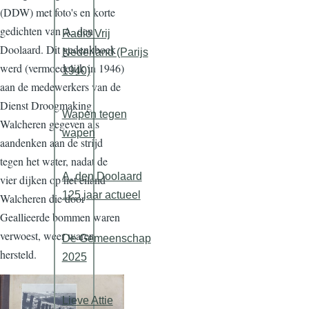
(DDW) met foto's en korte
gedichten van A. den
Radio Vrij
Doolaard. Dit gedenkboek
Nederland (Parijs
werd (vermoedelijk in 1946)
1940)
aan de medewerkers van de
Dienst Droogmaking
Wapen tegen
Walcheren gegeven als
wapen
aandenken aan de strijd
tegen het water, nadat de
A. den Doolaard
vier dijken op het eiland
125 jaar actueel
Walcheren die door
Geallieerde bommen waren
verwoest, weer waren
De Gemeenschap
hersteld.
2025
Lieve Attie