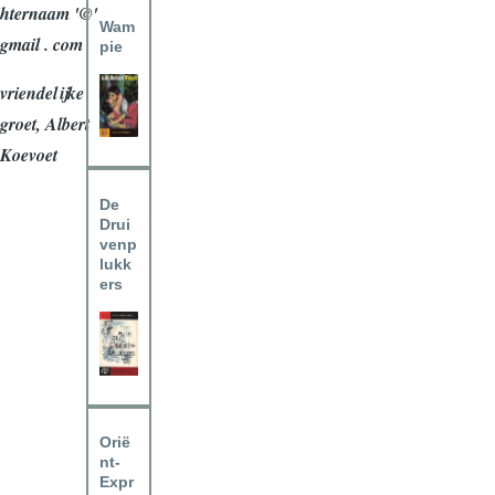
hternaam '@'
Wam
gmail . com
pie
vriendelijke
groet, Albert
Koevoet
De
Drui
venp
lukk
ers
Orië
nt-
Expr