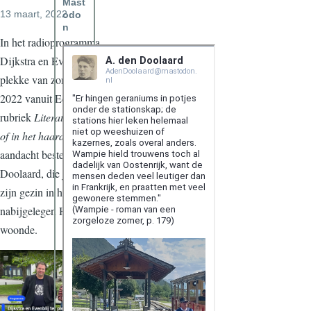
Mast
13 maart, 2022
odo
n
In het radioprogramma
Dijkstra en Evenblij ter
plekke van zondag 13 maart
2022 vanuit Ede werd in de
rubriek
Literatuur voor bij
of in het haardvuur
aandacht besteed aan A. den
Doolaard, die jarenlang met
zijn gezin in het
nabijgelegen Hoenderloo
woonde.